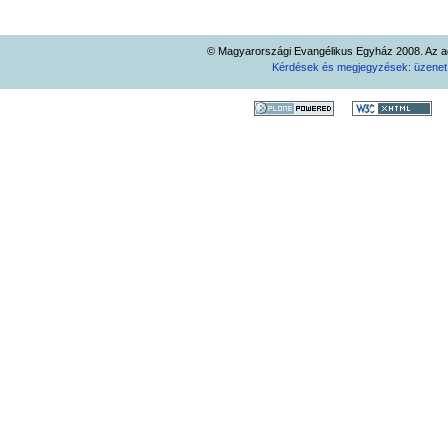
© Magyarországi Evangélikus Egyház 2008. Az ad
Kérdések és megjegyzések: üzene