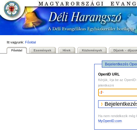
Személyes
Bekezdések
Tovább
eszközök
a
tartalomhoz
|
Ugrás
a
navigációhoz
Itt vagyunk:
Főoldal
Főoldal
Események
Hírek
Közlemények
Díjaink – díjazo
Bejelentkezés Ope
OpenID URL
Kérjük, írja be az OpenID-
jelentkezni
Ha nem rendelkezik még O
MyOpenID.com
.