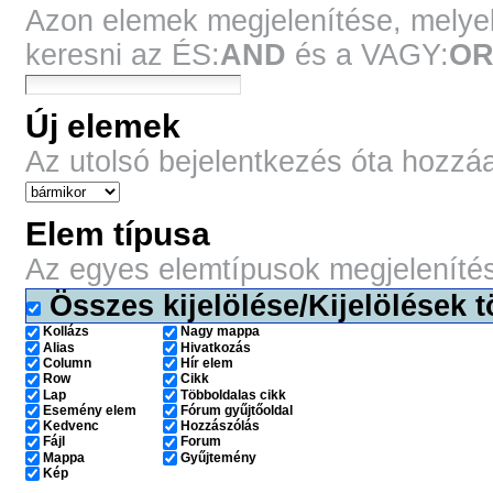
Azon elemek megjelenítése, melyek 
keresni az ÉS:
AND
és a VAGY:
O
Új elemek
Az utolsó bejelentkezés óta hozzá
Elem típusa
Az egyes elemtípusok megjeleníté
Összes kijelölése/Kijelölések t
Kollázs
Nagy mappa
Alias
Hivatkozás
Column
Hír elem
Row
Cikk
Lap
Többoldalas cikk
Esemény elem
Fórum gyűjtőoldal
Kedvenc
Hozzászólás
Fájl
Forum
Mappa
Gyűjtemény
Kép