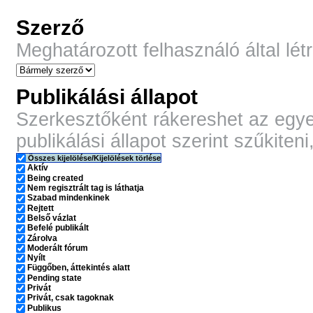
Szerző
Meghatározott felhasználó által lé
Publikálási állapot
Szerkesztőként rákereshet az egye
publikálási állapot szerint szűkiteni
Összes kijelölése/Kijelölések törlése
Aktív
Being created
Nem regisztrált tag is láthatja
Szabad mindenkinek
Rejtett
Belső vázlat
Befelé publikált
Zárolva
Moderált fórum
Nyílt
Függőben, áttekintés alatt
Pending state
Privát
Privát, csak tagoknak
Publikus