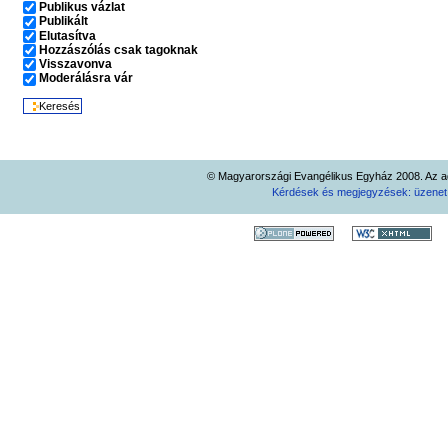
Publikus vázlat
Publikált
Elutasítva
Hozzászólás csak tagoknak
Visszavonva
Moderálásra vár
© Magyarországi Evangélikus Egyház 2008. Az ad
Kérdések és megjegyzések: üzene