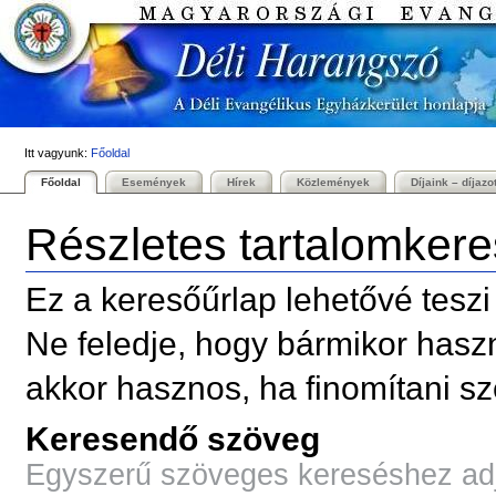
Személyes
Bekezdések
Tovább
eszközök
a
tartalomhoz
|
Ugrás
a
navigációhoz
Itt vagyunk:
Főoldal
Főoldal
Események
Hírek
Közlemények
Díjaink – díjazo
Részletes tartalomker
Ez a keresőűrlap lehetővé teszi 
Ne feledje, hogy bármikor haszn
akkor hasznos, ha finomítani sz
Keresendő szöveg
Egyszerű szöveges kereséshez adja 