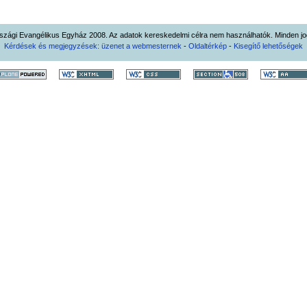
zági Evangélikus Egyház 2008. Az adatok kereskedelmi célra nem használhatók. Minden jog
Kérdések és megjegyzések: üzenet a webmesternek
-
Oldaltérkép
-
Kisegítő lehetőségek