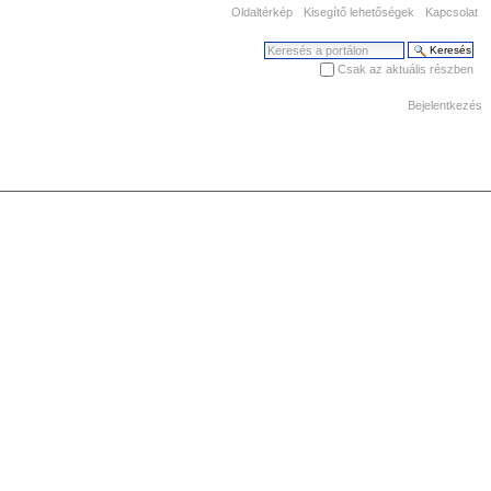
Oldaltérkép
Kisegítő lehetőségek
Kapcsolat
Keresés
Csak az aktuális részben
Haladó keresés
Bejelentkezés