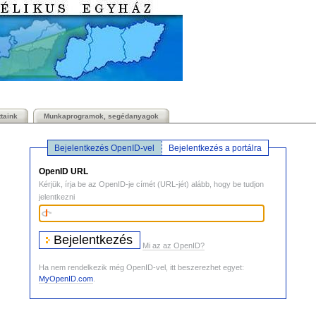
ttaink
Munkaprogramok, segédanyagok
Bejelentkezés OpenID-vel
Bejelentkezés a portálra
OpenID URL
Kérjük, írja be az OpenID-je címét (URL-jét) alább, hogy be tudjon
jelentkezni
Mi az az OpenID?
Ha nem rendelkezik még OpenID-vel, itt beszerezhet egyet:
MyOpenID.com
.