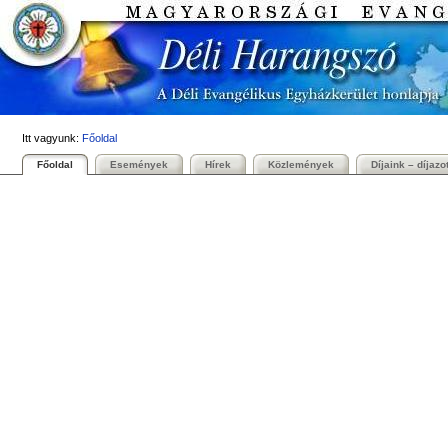
Személyes
Bekezdések
Tovább
eszközök
a
tartalomhoz
|
Ugrás
a
navigációhoz
Itt vagyunk:
Főoldal
Főoldal
Események
Hírek
Közlemények
Díjaink – díjazo