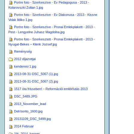
Portre foto - Szerkesztve - Ev Pedagogusa - 2013 -
Kolarovszki Zoltan 1.jpg
Portre foto - Szerkesztve - Ev Diakonusa - 2013 - Kissne
Volak Ildiko 1.jpg
Portre foto - Szerkesztve - Pronai Emlekplakett - 2013 -
Pest - Lengyelne Juhasz Magdolna.jpg
Portre foto - Szerkesztett - Pronai Emlekplakett - 2013 -
Nyugat-Bekes – Klenk Jozsef.jpg
Reménység
2012 díjazottjai
kenderesi 1.jpg
2013-08-31-DSC_5067 (1).jpg
2013-08-31-DSC_5067 (2).jpg
1517 óta frisseben! – Reformációi emlékfutás 2013
DSC_5489.JPG
2013_November_lead
Deli borito_1600.jpg
20131109_DSC_5499.jpg
2014 Februar
1%_2014_banner