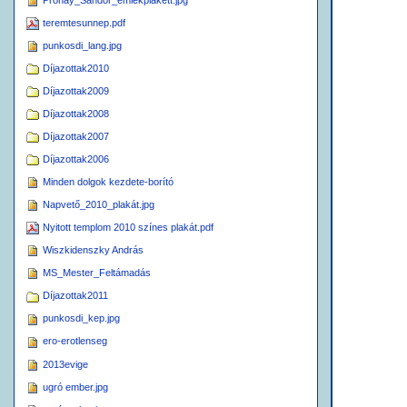
Pronay_Sandor_emlekplakett.jpg
teremtesunnep.pdf
punkosdi_lang.jpg
Díjazottak2010
Díjazottak2009
Díjazottak2008
Díjazottak2007
Díjazottak2006
Minden dolgok kezdete-borító
Napvető_2010_plakát.jpg
Nyitott templom 2010 színes plakát.pdf
Wiszkidenszky András
MS_Mester_Feltámadás
Díjazottak2011
punkosdi_kep.jpg
ero-erotlenseg
2013evige
ugró ember.jpg