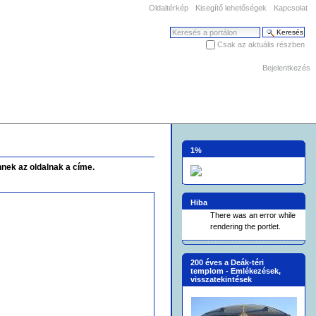
Oldaltérkép
Kisegítő lehetőségek
Kapcsolat
Keresés
Csak az aktuális részben
Haladó keresés
Bejelentkezés
1%
nnek az oldalnak a címe.
Hiba
There was an error while
rendering the portlet.
200 éves a Deák-téri
templom - Emlékezések,
visszatekintések