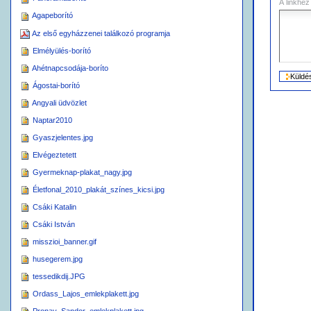
A linkhez
Agapeborító
Az első egyházzenei találkozó programja
Elmélyülés-borító
Ahétnapcsodája-boríto
Ágostai-borító
Angyali üdvözlet
Naptar2010
Gyaszjelentes.jpg
Elvégeztetett
Gyermeknap-plakat_nagy.jpg
Életfonal_2010_plakát_színes_kicsi.jpg
Csáki Katalin
Csáki István
misszioi_banner.gif
husegerem.jpg
tessedikdij.JPG
Ordass_Lajos_emlekplakett.jpg