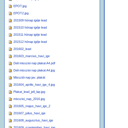
EPOT.jpg
EPOT2.jpg
201509 hónap igéje lead
201510 hónap igéje lead
201511 hónap igéje lead
201512 hónap igéje lead
201602_lead
201603_marcius_havi_ige
Deli misszioi nap plakat A4.pdf
Deli misszioi nap plakat A4.jpg
Missziói nap jav. plakát
201604_aprilis_havi_ige_4.jpg
Plakat_lead_jell_lap.jpg
misszioi_nap_2016.jpg
201605_majus_havi_ige_2
201607_julius_havi_ige
201608_augusztus_havi_ige
201609_szeptember_havi_ige