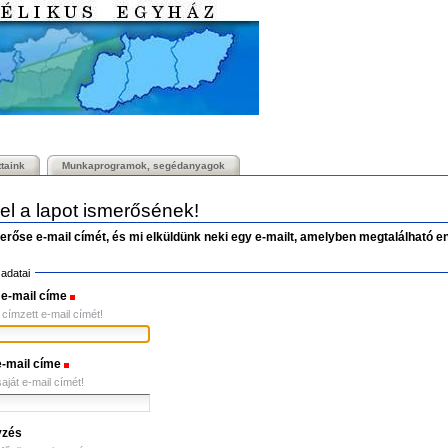
ttaink
Munkaprogramok, segédanyagok
 el a lapot ismerősének!
merőse e-mail címét, és mi elküldünk neki egy e-mailt, amelyben megtalálható e
adatai
 e-mail címe
(Szükséges)
z címzett e-mail címét!
e-mail címe
(Szükséges)
saját e-mail címét!
yzés