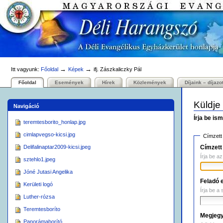
Személyes
Bekezdések
Tovább
eszközök
a
tartalomhoz
|
Ugrás
a
navigációhoz
→
→
Itt vagyunk:
Főoldal
Képek
ifj. Zászkaliczky Pál
Főoldal
Események
Hírek
Közlemények
Díjaink – díjazo
Küldje
Navigáció
Írja be is
teremtesborito_honlap.jpg
cimlapvegso-kicsi.jpg
Címzett 
Címzett
Delifalinaptar2009-kicsi.jpeg
Írja be a
sztehlo1.jpeg
Jóné Jutasi Angelika
Feladó 
Kerületi logó
Írja be a 
Luther-rózsa
Teremtesboríto
Megjeg
Panorámaborító