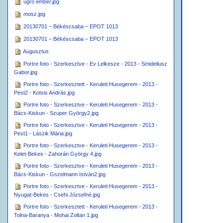
ugró ember.jpg
mosz.jpg
20130701 – Békéscsaba – EPOT 1013
20130701 – Békéscsaba – EPOT 1013
Augusztus
Portre foto - Szerkesztve - Ev Lelkesze - 2013 - Smideliusz
Gabor.jpg
Portre foto - Szerkesztett - Keruleti Husegerem - 2013 -
Pest2 - Kotsis András.jpg
Portre foto - Szerkesztve - Keruleti Husegerem - 2013 -
Bács-Kiskun - Szuper György2.jpg
Portre foto - Szerkesztve - Keruleti Husegerem - 2013 -
Pest1 - Lászik Mária.jpg
Portre foto - Szerkesztve - Keruleti Husegerem - 2013 -
Kelet-Bekes - Zahorán György 4.jpg
Portre foto - Szerkesztve - Keruleti Husegerem - 2013 -
Bács-Kiskun - Gszelmann István2.jpg
Portre foto - Szerkesztve - Keruleti Husegerem - 2013 -
Nyugat-Bekes - Csehi Józsefné.jpg
Portre foto - Szerkesztett - Keruleti Husegerem - 2013 -
Tolna-Baranya - Mohai Zoltan 1.jpg