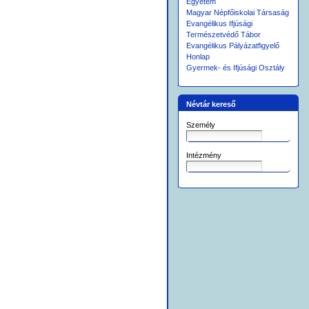
Egyetem
Magyar Népfőiskolai Társaság
Evangélikus Ifjúsági
Természetvédő Tábor
Evangélikus Pályázatfigyelő
Honlap
Gyermek- és Ifjúsági Osztály
Névtár kereső
Személy
Intézmény