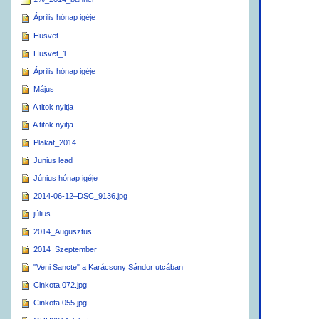
Április hónap igéje
Husvet
Husvet_1
Április hónap igéje
Május
A titok nyitja
A titok nyitja
Plakat_2014
Junius lead
Június hónap igéje
2014-06-12–DSC_9136.jpg
július
2014_Augusztus
2014_Szeptember
"Veni Sancte" a Karácsony Sándor utcában
Cinkota 072.jpg
Cinkota 055.jpg