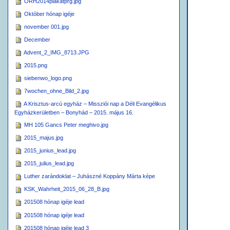
ORH2014plakatprg.jpg
Október hónap igéje
november 001.jpg
December
Advent_2_IMG_8713.JPG
2015.png
siebenwo_logo.png
7wochen_ohne_Bild_2.jpg
A Krisztus-arcú egyház – Missziói nap a Déli Evangélikus
Egyházkerületben – Bonyhád – 2015. május 16.
MH 105 Gancs Peter meghivo.jpg
2015_majus.jpg
2015_junius_lead.jpg
2015_julius_lead.jpg
Luther zarándoklat – Juhászné Koppány Márta képe
KSK_Wahrheit_2015_06_28_B.jpg
201508 hónap igéje lead
201508 hónap igéje lead
201508 hónap igéje lead 3