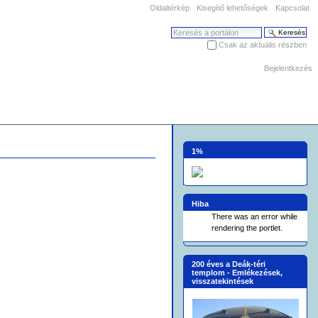
Oldaltérkép
Kisegítő lehetőségek
Kapcsolat
Keresés
Csak az aktuális részben
Haladó keresés
Bejelentkezés
1%
Hiba
There was an error while
rendering the portlet.
200 éves a Deák-téri
templom - Emlékezések,
visszatekintések