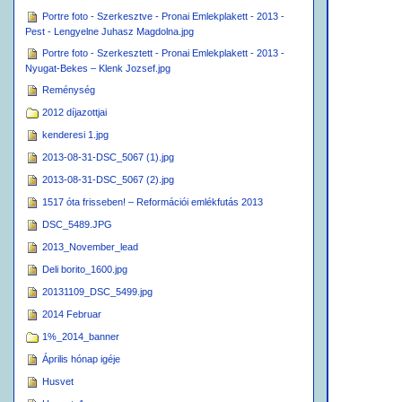
Portre foto - Szerkesztve - Pronai Emlekplakett - 2013 -
Pest - Lengyelne Juhasz Magdolna.jpg
Portre foto - Szerkesztett - Pronai Emlekplakett - 2013 -
Nyugat-Bekes – Klenk Jozsef.jpg
Reménység
2012 díjazottjai
kenderesi 1.jpg
2013-08-31-DSC_5067 (1).jpg
2013-08-31-DSC_5067 (2).jpg
1517 óta frisseben! – Reformációi emlékfutás 2013
DSC_5489.JPG
2013_November_lead
Deli borito_1600.jpg
20131109_DSC_5499.jpg
2014 Februar
1%_2014_banner
Április hónap igéje
Husvet