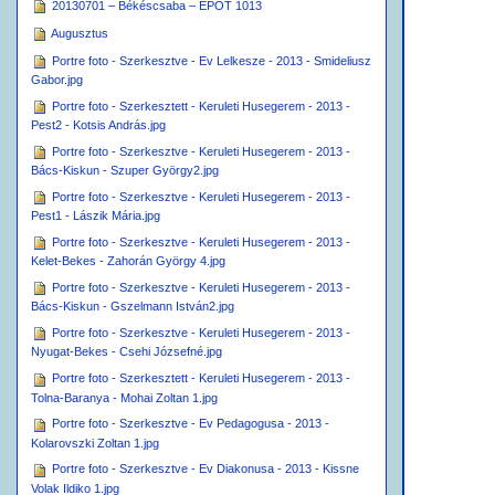
20130701 – Békéscsaba – EPOT 1013
Augusztus
Portre foto - Szerkesztve - Ev Lelkesze - 2013 - Smideliusz
Gabor.jpg
Portre foto - Szerkesztett - Keruleti Husegerem - 2013 -
Pest2 - Kotsis András.jpg
Portre foto - Szerkesztve - Keruleti Husegerem - 2013 -
Bács-Kiskun - Szuper György2.jpg
Portre foto - Szerkesztve - Keruleti Husegerem - 2013 -
Pest1 - Lászik Mária.jpg
Portre foto - Szerkesztve - Keruleti Husegerem - 2013 -
Kelet-Bekes - Zahorán György 4.jpg
Portre foto - Szerkesztve - Keruleti Husegerem - 2013 -
Bács-Kiskun - Gszelmann István2.jpg
Portre foto - Szerkesztve - Keruleti Husegerem - 2013 -
Nyugat-Bekes - Csehi Józsefné.jpg
Portre foto - Szerkesztett - Keruleti Husegerem - 2013 -
Tolna-Baranya - Mohai Zoltan 1.jpg
Portre foto - Szerkesztve - Ev Pedagogusa - 2013 -
Kolarovszki Zoltan 1.jpg
Portre foto - Szerkesztve - Ev Diakonusa - 2013 - Kissne
Volak Ildiko 1.jpg