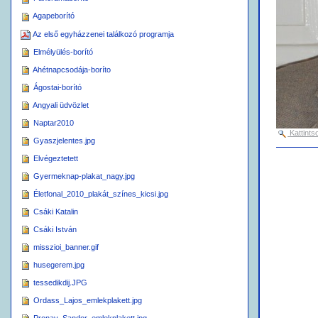
Agapeborító
Az első egyházzenei találkozó programja
Elmélyülés-borító
Ahétnapcsodája-boríto
Ágostai-borító
Angyali üdvözlet
Naptar2010
Kattints
Gyaszjelentes.jpg
Dokumen
Elvégeztetett
kapcsolat
tevékeny
Gyermeknap-plakat_nagy.jpg
Életfonal_2010_plakát_színes_kicsi.jpg
Csáki Katalin
Csáki István
misszioi_banner.gif
husegerem.jpg
tessedikdij.JPG
Ordass_Lajos_emlekplakett.jpg