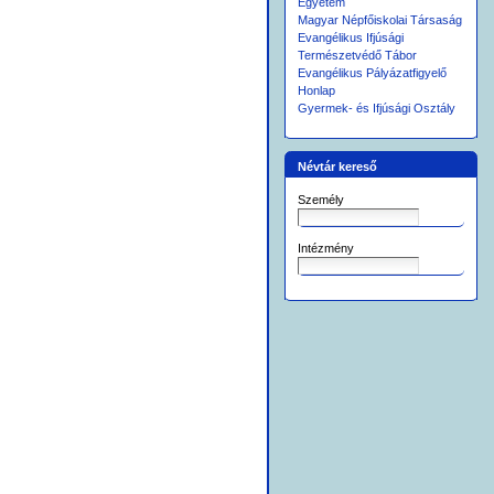
Egyetem
Magyar Népfőiskolai Társaság
Evangélikus Ifjúsági
Természetvédő Tábor
Evangélikus Pályázatfigyelő
Honlap
Gyermek- és Ifjúsági Osztály
Névtár kereső
Személy
Intézmény