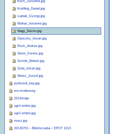
Koch_Jozsefne.jpg
Krahling_Daniel.jpg
Luptak_Gyorgy.jpg
Molnar_Istvanne.jpg
Nagy_Dezso.jpg
Opoczky_Istvan.jpg
Ruck_Andras.jpg
Simor_Ferenc.jpg
Szente_Belane.jpg
Szita_Istvan.jpg
Weisz_Jozsef.jpg
punkosdi_kep.jpg
ero-erotlenseg
2013evige
ugró ember.jpg
ugró ember.jpg
mosz.jpg
20130701 – Békéscsaba – EPOT 1013