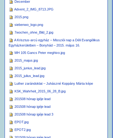
December
Advent_2_IMG_8713.JPG
2015.png
siebenwo_logo.png
7wochen_ohne_Bild_2.jpg
A Krisztus-arcú egyház – Missziói nap a Déli Evangélikus
Egyházkerületben – Bonyhád – 2015. május 16.
MH 105 Gancs Peter meghivo.jpg
2015_majus.jpg
2015_junius_lead.jpg
2015_julius_lead.jpg
Luther zarándoklat – Juhászné Koppány Márta képe
KSK_Wahrheit_2015_06_28_B.jpg
201508 hónap igéje lead
201508 hónap igéje lead
201508 hónap igéje lead 3
EPOT.jpg
EPOT2.jpg
201509 hónap igéje lead