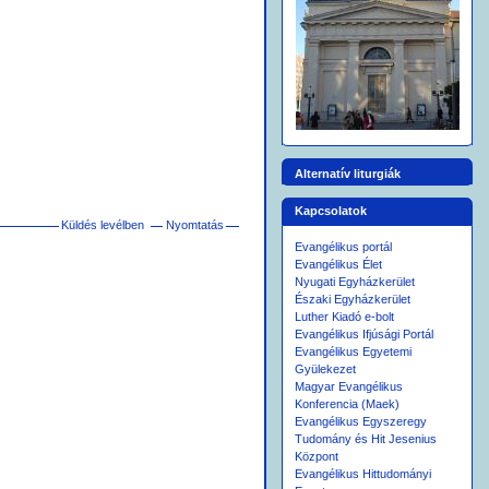
Alternatív liturgiák
Kapcsolatok
Küldés levélben
Nyomtatás
Evangélikus portál
Evangélikus Élet
Nyugati Egyházkerület
Északi Egyházkerület
Luther Kiadó e-bolt
Evangélikus Ifjúsági Portál
Evangélikus Egyetemi
Gyülekezet
Magyar Evangélikus
Konferencia (Maek)
Evangélikus Egyszeregy
Tudomány és Hit Jesenius
Központ
Evangélikus Hittudományi