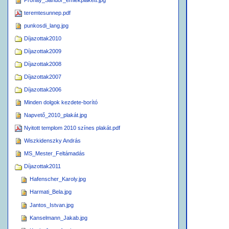
Pronay_Sandor_emlekplakett.jpg
teremtesunnep.pdf
punkosdi_lang.jpg
Díjazottak2010
Díjazottak2009
Díjazottak2008
Díjazottak2007
Díjazottak2006
Minden dolgok kezdete-borító
Napvető_2010_plakát.jpg
Nyitott templom 2010 színes plakát.pdf
Wiszkidenszky András
MS_Mester_Feltámadás
Díjazottak2011
Hafenscher_Karoly.jpg
Harmati_Bela.jpg
Jantos_Istvan.jpg
Kanselmann_Jakab.jpg