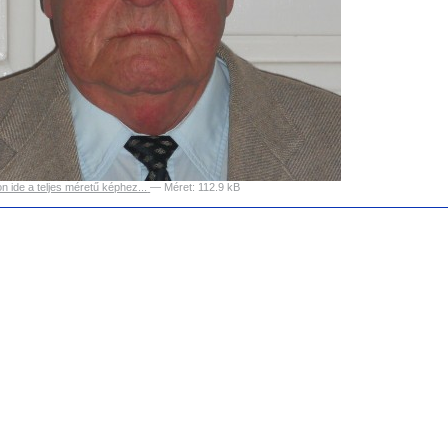
on ide a teljes méretű képhez...
—
Méret
:
112.9 kB
tummal
os
ségek