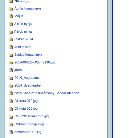
Husvet_1
Április hónap igéje
Május
A titok nyitja
A titok nyitja
Plakat_2014
Junius lead
Június hónap igéje
2014-06-12–DSC_9136.jpg
július
2014_Augusztus
2014_Szeptember
"Veni Sancte" a Karácsony Sándor utcában
Cinkota 072.jpg
Cinkota 055.jpg
ORH2014plakatprg.jpg
Október hónap igéje
november 001.jpg