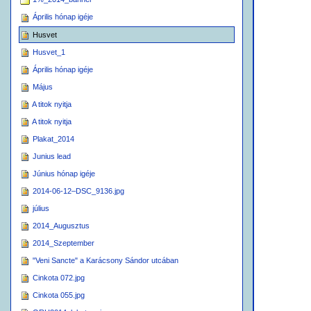
Április hónap igéje
Husvet
Husvet_1
Április hónap igéje
Május
A titok nyitja
A titok nyitja
Plakat_2014
Junius lead
Június hónap igéje
2014-06-12–DSC_9136.jpg
július
2014_Augusztus
2014_Szeptember
"Veni Sancte" a Karácsony Sándor utcában
Cinkota 072.jpg
Cinkota 055.jpg