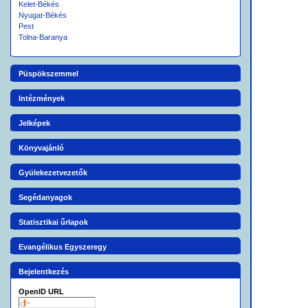
Kelet-Békés
Nyugat-Békés
Pest
Tolna-Baranya
Püspökszemmel
Intézmények
Jelképek
Könyvajánló
Gyülekezetvezetők
Segédanyagok
Statisztikai űrlapok
Evangélikus Egyszeregy
Bejelentkezés
OpenID URL