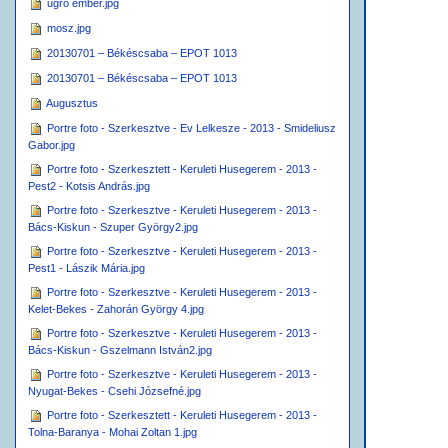
ugró ember.jpg
mosz.jpg
20130701 – Békéscsaba – EPOT 1013
20130701 – Békéscsaba – EPOT 1013
Augusztus
Portre foto - Szerkesztve - Ev Lelkesze - 2013 - Smideliusz
Gabor.jpg
Portre foto - Szerkesztett - Keruleti Husegerem - 2013 -
Pest2 - Kotsis András.jpg
Portre foto - Szerkesztve - Keruleti Husegerem - 2013 -
Bács-Kiskun - Szuper György2.jpg
Portre foto - Szerkesztve - Keruleti Husegerem - 2013 -
Pest1 - Lászik Mária.jpg
Portre foto - Szerkesztve - Keruleti Husegerem - 2013 -
Kelet-Bekes - Zahorán György 4.jpg
Portre foto - Szerkesztve - Keruleti Husegerem - 2013 -
Bács-Kiskun - Gszelmann István2.jpg
Portre foto - Szerkesztve - Keruleti Husegerem - 2013 -
Nyugat-Bekes - Csehi Józsefné.jpg
Portre foto - Szerkesztett - Keruleti Husegerem - 2013 -
Tolna-Baranya - Mohai Zoltan 1.jpg