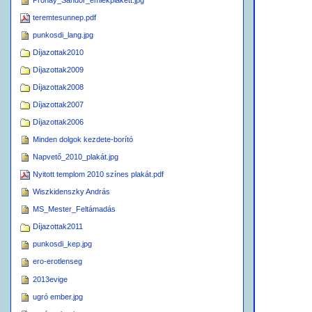
Pronay_Sandor_emlekplakett.jpg
teremtesunnep.pdf
punkosdi_lang.jpg
Díjazottak2010
Díjazottak2009
Díjazottak2008
Díjazottak2007
Díjazottak2006
Minden dolgok kezdete-borító
Napvető_2010_plakát.jpg
Nyitott templom 2010 színes plakát.pdf
Wiszkidenszky András
MS_Mester_Feltámadás
Díjazottak2011
punkosdi_kep.jpg
ero-erotlenseg
2013evige
ugró ember.jpg