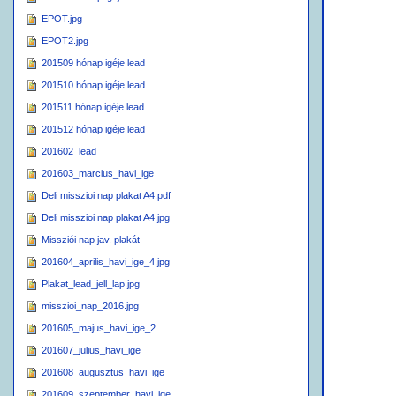
EPOT.jpg
EPOT2.jpg
201509 hónap igéje lead
201510 hónap igéje lead
201511 hónap igéje lead
201512 hónap igéje lead
201602_lead
201603_marcius_havi_ige
Deli misszioi nap plakat A4.pdf
Deli misszioi nap plakat A4.jpg
Missziói nap jav. plakát
201604_aprilis_havi_ige_4.jpg
Plakat_lead_jell_lap.jpg
misszioi_nap_2016.jpg
201605_majus_havi_ige_2
201607_julius_havi_ige
201608_augusztus_havi_ige
201609_szeptember_havi_ige