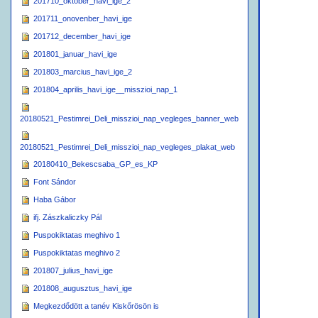
201710_oktober_havi_ige_2
201711_onovenber_havi_ige
201712_december_havi_ige
201801_januar_havi_ige
201803_marcius_havi_ige_2
201804_aprilis_havi_ige__misszioi_nap_1
20180521_Pestimrei_Deli_misszioi_nap_vegleges_banner_web
20180521_Pestimrei_Deli_misszioi_nap_vegleges_plakat_web
20180410_Bekescsaba_GP_es_KP
Font Sándor
Haba Gábor
ifj. Zászkaliczky Pál
Puspokiktatas meghivo 1
Puspokiktatas meghivo 2
201807_julius_havi_ige
201808_augusztus_havi_ige
Megkezdődött a tanév Kiskőrösön is