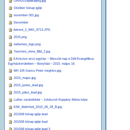
ORH2014plakatprg.jpg
Október hónap igéje
november 001.jpg
December
Advent_2_IMG_8713.JPG
2015.png
siebenwo_logo.png
7wochen_ohne_Bild_2.jpg
A Krisztus-arcú egyház – Missziói nap a Déli Evangélikus
Egyházkerületben – Bonyhád – 2015. május 16.
MH 105 Gancs Peter meghivo.jpg
2015_majus.jpg
2015_junius_lead.jpg
2015_julius_lead.jpg
Luther zarándoklat – Juhászné Koppány Márta képe
KSK_Wahrheit_2015_06_28_B.jpg
201508 hónap igéje lead
201508 hónap igéje lead
201508 hónap igéje lead 3