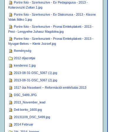
Portre foto - Szerkesztve - Ev Pedagogusa - 2013 -
Kolarovszki Zoltan 1.jpg
Portre foto - Szerkesztve - Ev Diakonusa - 2013 - Kissne
Volak Ildiko 1.jpg
Portre foto - Szerkesztve - Pronai Emlekplakett - 2013 -
Pest - Lengyelne Juhasz Magdolna.jpg
Portre foto - Szerkesztett - Pronai Emlekplakett - 2013 -
Nyugat-Bekes – Klenk Jozsef.jpg
Reménység
2012 díjazottjai
kenderesi 1.jpg
2013-08-31-DSC_5067 (1).jpg
2013-08-31-DSC_5067 (2).jpg
1517 óta frisseben! – Reformációi emlékfutás 2013
DSC_5489.JPG
2013_November_lead
Deli borito_1600.jpg
20131109_DSC_5499.jpg
2014 Februar
1%_2014_banner