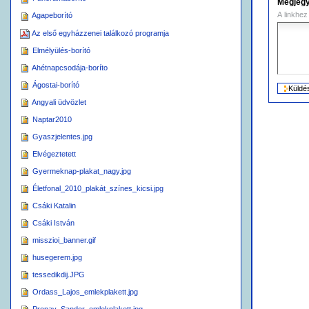
Megjeg
A linkhez
Agapeborító
Az első egyházzenei találkozó programja
Elmélyülés-borító
Ahétnapcsodája-boríto
Ágostai-borító
Angyali üdvözlet
Naptar2010
Gyaszjelentes.jpg
Elvégeztetett
Gyermeknap-plakat_nagy.jpg
Életfonal_2010_plakát_színes_kicsi.jpg
Csáki Katalin
Csáki István
misszioi_banner.gif
husegerem.jpg
tessedikdij.JPG
Ordass_Lajos_emlekplakett.jpg