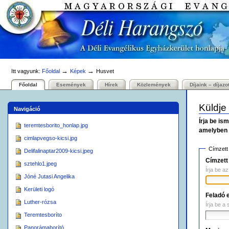
Személyes
Bekezdések
Tovább
eszközök
a
tartalomhoz
|
Ugrás
a
navigációhoz
→
→
Itt vagyunk:
Főoldal
Képek
Husvet
Főoldal
Események
Hírek
Közlemények
Díjaink – díjazo
Küldje
Navigáció
Írja be is
teremtesborito_honlap.jpg
amelyben 
cimlapvegso-kicsi.jpg
Címzett 
Delifalinaptar2009-kicsi.jpeg
Címzett
sztehlo1.jpeg
Írja be a
Jóné Jutasi Angelika
Kerületi logó
Feladó 
Luther-rózsa
Írja be a 
Teremtesboríto
Panorámaborító