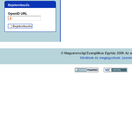
Bejelentkezés
OpenID URL
© Magyarországi Evangélikus Egyház 2008. Az ad
Kérdések és megjegyzések: üzene