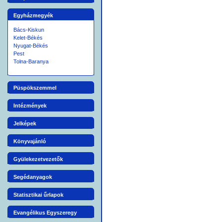
Egyházmegyék
Bács-Kiskun
Kelet-Békés
Nyugat-Békés
Pest
Tolna-Baranya
Püspökszemmel
Intézmények
Jelképek
Könyvajánló
Gyülekezetvezetők
Segédanyagok
Statisztikai űrlapok
Evangélikus Egyszeregy