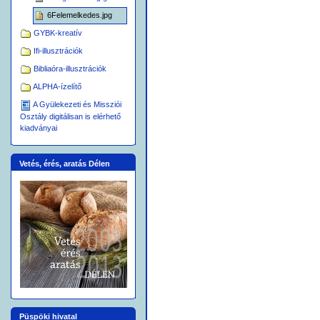
6Felemelkedes.jpg
GYBK-kreatív
Ifi-illusztrációk
Bibliaóra-illusztrációk
ALPHA-ízelítő
A Gyülekezeti és Missziói
Osztály digitálisan is elérhető
kiadványai
Vetés, érés, aratás Délen
Püspöki hivatal