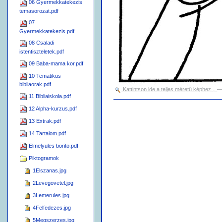
06 Gyermekkatekezis
temasorozat.pdf
07
Gyermekkatekezis.pdf
08 Csaladi
istentiszteletek.pdf
09 Baba-mama kor.pdf
10 Tematikus
bibliaorak.pdf
Kattintson ide a teljes méretű képhez...
11 Bibliaiskola.pdf
Dokumentummal
12 Alpha-kurzus.pdf
kapcsolatos
tevékenységek
13 Extrak.pdf
14 Tartalom.pdf
Elmelyules borito.pdf
Piktogramok
1Elszanas.jpg
2Levegovetel.jpg
3Lemerules.jpg
4Felfedezes.jpg
5Megszerzes.jpg