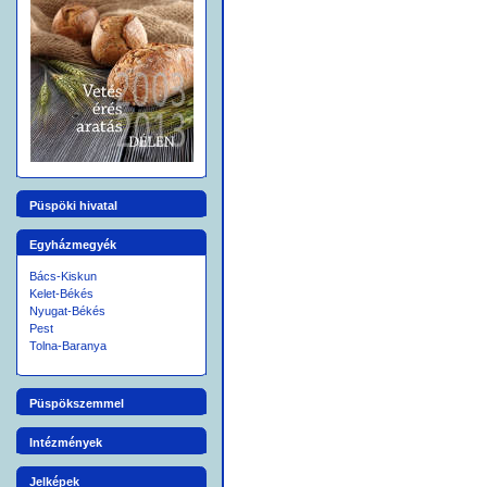
Soltvadkert
** 0
Bócsa
Szeged
** 0
Makó
Összesen:
** 0
Kelet-Békési
Egyházmegye
Püspöki hivatal
Békéscsaba
** 0
Gerendás
** 0
Egyházmegyék
Gyoma
** 0
Bács-Kiskun
Gyula
** 0
Kelet-Békés
Nyugat-Békés
Kondoros
** 0
Pest
Medgyesegyháza
** 0
Tolna-Baranya
Mezôberény I.
** 0
Mezôberény II.
** 0
Püspökszemmel
Mezôtúr
** 0
Intézmények
Összesen:
** 0
Jelképek