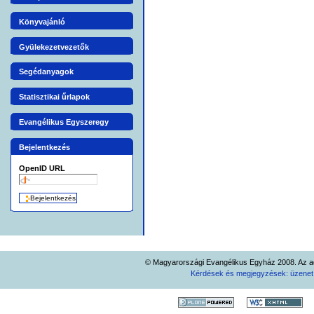
Nyugat-Békési
Egyházmegye
Könyvajánló
Ambrózfalva
** 0
Gyülekezetvezetők
Csabacsud
** 0
Hódmezovásárhely
** 0
Segédanyagok
Nagybánhegyes
** 0
Statisztikai űrlapok
Nagyszénás
** 0
Orosháza
** 0
Evangélikus Egyszeregy
Pusztaföldvár
** 0
Bejelentkezés
Szarvas-Ótemplom
** 0
OpenID URL
Szarvas-Újtemplom
** 0
Szentes
** 0
Tiszaföldvár
** 0
Tótkomlós
** 0
Összesen:
** 0
© Magyarországi Evangélikus Egyház 2008. Az ad
Pesti Egyházmegye
Kérdések és megjegyzések: üzene
Angyalföld
** 0
Cinkota
** 0