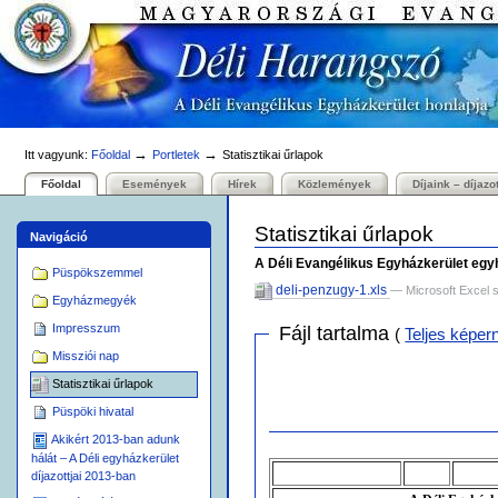
Személyes
Bekezdések
Tovább
eszközök
a
tartalomhoz
|
Ugrás
a
navigációhoz
→
→
Itt vagyunk:
Főoldal
Portletek
Statisztikai űrlapok
Főoldal
Események
Hírek
Közlemények
Díjaink – díjazo
Statisztikai űrlapok
Navigáció
A Déli Evangélikus Egyházkerület egyh
Püspökszemmel
deli-penzugy-1.xls
— Microsoft Excel 
Egyházmegyék
Impresszum
Fájl tartalma
(
Teljes képer
Missziói nap
Statisztikai űrlapok
Püspöki hivatal
Akikért 2013-ban adunk
hálát – A Déli egyházkerület
díjazottjai 2013-ban