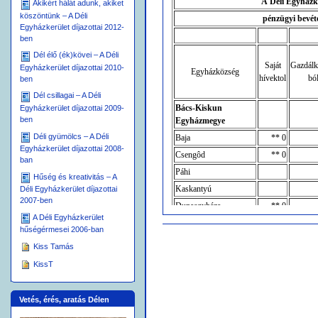
A Déli Egyházk
Akikért hálát adunk, akiket
köszöntünk – A Déli
pénzügyi bevéte
Egyházkerület díjazottai 2012-
ben
Dél élő (ék)kövei – A Déli
Saját
Gazdálk
Egyházkerület díjazottai 2010-
Egyházközség
hívektol
bó
ben
Dél csillagai – A Déli
Bács-Kiskun
Egyházkerület díjazottai 2009-
ben
Egyházmegye
Déli gyümölcs – A Déli
Baja
** 0
Egyházkerület díjazottai 2008-
Csengôd
** 0
ban
Páhi
Hűség és kreativitás – A
Kaskantyú
Déli Egyházkerület díjazottai
2007-ben
Dunaegyháza
** 0
A Déli Egyházkerület
Dunaföldvár
Dokumentummal
hűségérmesei 2006-ban
kapcsolatos
Dunaújváros
** 0
Kiss Tamás
tevékenységek
Harta
** 0
KissT
Kecskemét
** 0
Kiskôrös
** 0
Vetés, érés, aratás Délen
Kiskunhalas
** 0