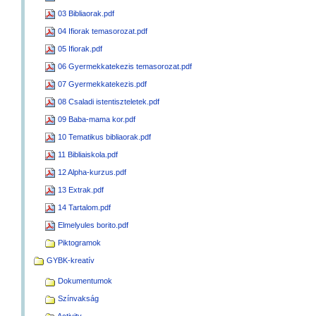
03 Bibliaorak.pdf
04 Ifiorak temasorozat.pdf
05 Ifiorak.pdf
06 Gyermekkatekezis temasorozat.pdf
07 Gyermekkatekezis.pdf
08 Csaladi istentiszteletek.pdf
09 Baba-mama kor.pdf
10 Tematikus bibliaorak.pdf
11 Bibliaiskola.pdf
12 Alpha-kurzus.pdf
13 Extrak.pdf
14 Tartalom.pdf
Elmelyules borito.pdf
Piktogramok
GYBK-kreatív
Dokumentumok
Színvakság