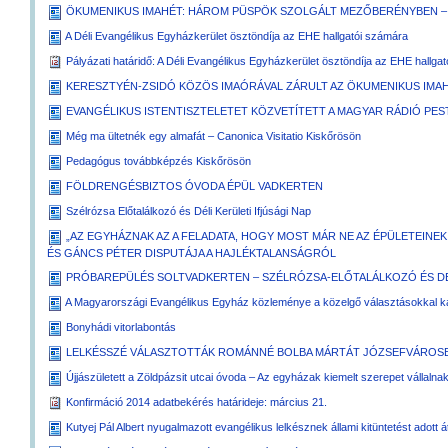
ÖKUMENIKUS IMAHÉT: HÁROM PÜSPÖK SZOLGÁLT MEZŐBERÉNYBEN –
A Déli Evangélikus Egyházkerület ösztöndíja az EHE hallgatói számára
Pályázati határidő: A Déli Evangélikus Egyházkerület ösztöndíja az EHE hallga
KERESZTYÉN-ZSIDÓ KÖZÖS IMAÓRÁVAL ZÁRULT AZ ÖKUMENIKUS IMA
EVANGÉLIKUS ISTENTISZTELETET KÖZVETÍTETT A MAGYAR RÁDIÓ PE
Még ma ültetnék egy almafát – Canonica Visitatio Kiskőrösön
Pedagógus továbbképzés Kiskőrösön
FÖLDRENGÉSBIZTOS ÓVODA ÉPÜL VADKERTEN
Szélrózsa Előtalálkozó és Déli Kerületi Ifjúsági Nap
„AZ EGYHÁZNAK AZ A FELADATA, HOGY MOST MÁR NE AZ ÉPÜLETEINE
ÉS GÁNCS PÉTER DISPUTÁJA A HAJLÉKTALANSÁGRÓL
PRÓBAREPÜLÉS SOLTVADKERTEN – SZÉLRÓZSA-ELŐTALÁLKOZÓ ÉS DÉL
A Magyarországi Evangélikus Egyház közleménye a közelgő választásokkal k
Bonyhádi vitorlabontás
LELKÉSSZÉ VÁLASZTOTTÁK ROMÁNNÉ BOLBA MÁRTÁT JÓZSEFVÁROS
Újjászületett a Zöldpázsit utcai óvoda – Az egyházak kiemelt szerepet vállal
Konfirmáció 2014 adatbekérés határideje: március 21.
Kutyej Pál Albert nyugalmazott evangélikus lelkésznek állami kitüntetést adott á