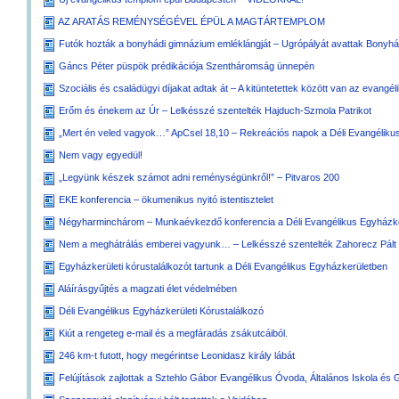
AZ ARATÁS REMÉNYSÉGÉVEL ÉPÜL A MAGTÁRTEMPLOM
Futók hozták a bonyhádi gimnázium emléklángját – Ugrópályát avattak Bonyh
Gáncs Péter püspök prédikációja Szentháromság ünnepén
Szociális és családügyi díjakat adtak át – A kitüntetettek között van az evangél
Erőm és énekem az Úr – Lelkésszé szentelték Hajduch-Szmola Patrikot
„Mert én veled vagyok…” ApCsel 18,10 – Rekreációs napok a Déli Evangéliku
Nem vagy egyedül!
„Legyünk készek számot adni reménységünkről!” – Pitvaros 200
EKE konferencia – ökumenikus nyitó istentisztelet
Négyharminchárom – Munkaévkezdő konferencia a Déli Evangélikus Egyházk
Nem a meghátrálás emberei vagyunk… – Lelkésszé szentelték Zahorecz Pált
Egyházkerületi kórustalálkozót tartunk a Déli Evangélikus Egyházkerületben
Aláírásgyűjtés a magzati élet védelmében
Déli Evangélikus Egyházkerületi Kórustalálkozó
Kiút a rengeteg e-mail és a megfáradás zsákutcáiból.
246 km-t futott, hogy megérintse Leonidasz király lábát
Felújítások zajlottak a Sztehlo Gábor Evangélikus Óvoda, Általános Iskola é