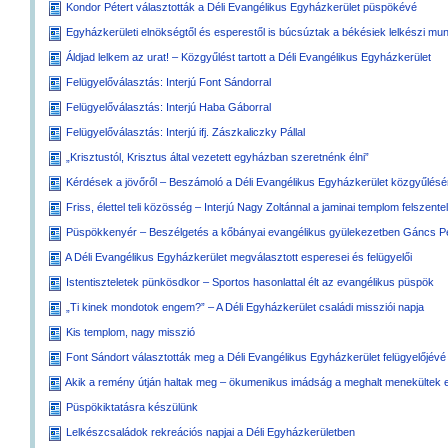
Kondor Pétert választották a Déli Evangélikus Egyházkerület püspökévé
Egyházkerületi elnökségtől és esperestől is búcsúztak a békésiek lelkészi m
Áldjad lelkem az urat! – Közgyűlést tartott a Déli Evangélikus Egyházkerület
Felügyelőválasztás: Interjú Font Sándorral
Felügyelőválasztás: Interjú Haba Gáborral
Felügyelőválasztás: Interjú ifj. Zászkaliczky Pállal
„Krisztustól, Krisztus által vezetett egyházban szeretnénk élni”
Kérdések a jövőről – Beszámoló a Déli Evangélikus Egyházkerület közgyűlésé
Friss, élettel teli közösség – Interjú Nagy Zoltánnal a jaminai templom felszentel
Püspökkenyér – Beszélgetés a kőbányai evangélikus gyülekezetben Gáncs Pé
A Déli Evangélikus Egyházkerület megválasztott esperesei és felügyelői
Istentiszteletek pünkösdkor – Sportos hasonlattal élt az evangélikus püspök
„Ti kinek mondotok engem?” – A Déli Egyházkerület családi missziói napja
Kis templom, nagy misszió
Font Sándort választották meg a Déli Evangélikus Egyházkerület felügyelőjévé
Akik a remény útján haltak meg – ökumenikus imádság a meghalt menekültek 
Püspökiktatásra készülünk
Lelkészcsaládok rekreációs napjai a Déli Egyházkerületben