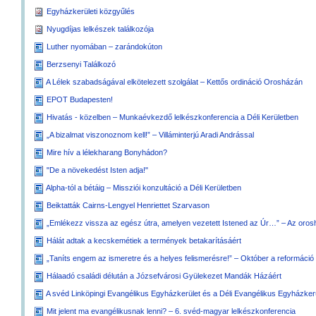
Egyházkerületi közgyűlés
Nyugdíjas lelkészek találkozója
Luther nyomában – zarándokúton
Berzsenyi Találkozó
A Lélek szabadságával elkötelezett szolgálat – Kettős ordináció Orosházán
EPOT Budapesten!
Hivatás - közelben – Munkaévkezdő lelkészkonferencia a Déli Kerületben
„A bizalmat viszonoznom kell!” – Villáminterjú Aradi Andrással
Mire hív a lélekharang Bonyhádon?
"De a növekedést Isten adja!"
Alpha-tól a bétáig – Missziói konzultáció a Déli Kerületben
Beiktatták Cairns-Lengyel Henriettet Szarvason
„Emlékezz vissza az egész útra, amelyen vezetett Istened az Úr…” – Az orosh
Hálát adtak a kecskemétiek a termények betakarításáért
„Taníts engem az ismeretre és a helyes felismerésre!” – Október a reformáció
Hálaadó családi délután a Józsefvárosi Gyülekezet Mandák Házáért
A svéd Linköpingi Evangélikus Egyházkerület és a Déli Evangélikus Egyházkerü
Mit jelent ma evangélikusnak lenni? – 6. svéd-magyar lelkészkonferencia