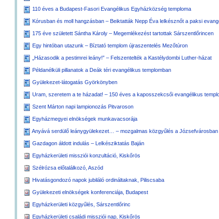
110 éves a Budapest-Fasori Evangélikus Egyházközség temploma
Kórusban és moll hangzásban – Beiktatták Nepp Éva lelkésznőt a paksi evang
175 éve született Sántha Károly – Megemlékezést tartottak Sárszentlőrincen
Egy hintóban utazunk – Bíztató templom újraszentelés Mezőtúron
„Házasodik a pestimrei leány!” – Felszentelték a Kastélydombi Luther-házat
Példanélküli pillanatok a Deák téri evangélikus templomban
Gyülekezet-látogatás Györkönyben
Uram, szeretem a te házadat! – 150 éves a kaposszekcsői evangélikus temp
Szent Márton napi lampionozás Pitvaroson
Egyházmegyei elnökségek munkavacsorája
Anyává serdülő leánygyülekezet… – mozgalmas közgyűlés a Józsefvárosban
Gazdagon áldott indulás – Lelkésziktatás Baján
Egyházkerületi missziói konzultáció, Kiskőrös
Szélrózsa előtalálkozó, Aszód
Hivatásgondozó napok jubiláló ordináltaknak, Piliscsaba
Gyülekezeti elnökségek konferenciája, Budapest
Egyházkerületi közgyűlés, Sárszentlőrinc
Egyházkerületi családi missziói nap, Kiskőrös