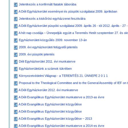
Jelentkezés a konfirmált fiatalok táborába
A Déli Egyházkerület eseményei és püspöki szolgálatai 2009. áprilisban
Jelentkezés a kiskőrösi egyházzenei fesztiválra
A Déli Egyházkerület püspöki szolgálatai 2009. április 26 - tól 2012. április - 27 -
A hét nap csodája – Ünnepeljük együtt a Teremtés Hetét szeptember 27. és okt
Egyházkerületi közgyűlés 2009. november 13-án
2009. évi egyházkerületi felügyelői jelentés
2009. évi püspöki jelentés
Déli Egyházkerület 2011. évi munkaterve
Egyházkerületünk a számok tükrében
Környezetvédelmi Világnap - a TEREMTÉS 21. ÜNNEPE 2 0 1 1
Proposal to the Theological Committee and to the General Assembly of IEF on t
A Déli Egyházkerület 2012. évi munkaterve
A Déli Evangélikus Egyházkerület munkaterve a 2013-as évre
A Déli Evangélikus Egyházkerület közgyűlése
A Déli Evangélikus Egyházkerület közgyűlése
A Déli Evangélikus Egyházkerület közgyűlése – 2013
A Déli Evangélikus Egyházkerület munkaterve a 2014-es évre