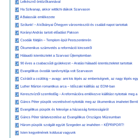
Lelkésznő öntözőkannával
Ha Szilvanap, akkor wittlichi diákok Szarvason
A Balassák emlékezete
Szólunk! – A kőbányai Óhegyen városmissziói és családi napot tartottak
Korányi András tartott előadást Pakson
Csodák földjén – Templom épül Pestszentimrén
Ökumenikus számvetés a reformáció kincseiről
Hálaadó istentisztelet a Szarvasi Újtemplomban
90 éves a csabacsűdi gyülekezet – Aratási hálaadó istentiszteletet tartottak
Evangélikus óvodák tanévnyitója volt Szarvason
Csírától a csülökig – avagy: ami kis lépés az emberiségnek, az nagy lépés e
Luther Márton romantikus arca – Időszaki kiállítás az EOM-ban
Keresztvíztől szemfedőig – A reformációra emlékezve kiállítást nyitottak meg 
Gáncs Péter püspök vezetésével nyitották meg az ökumenikus imahetet Bern
Evangélikus püspök és felesége a házasság fontosságáról
Gáncs Péter tárlatvezetése az Evangélikus Országos Múzeumban
Három püspök szolgált együtt Szegeden az imahéten – KÉPRIPORT!
Isten kegyelmének koldusai vagyunk