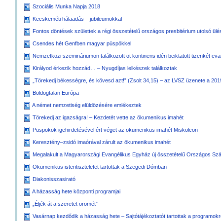
Szociális Munka Napja 2018
Kecskeméti hálaadás – jubileumokkal
Fontos döntések születtek a régi összetételű országos presbitérium utolsó ül
Csendes hét Genfben magyar püspökkel
Nemzetközi szemináriumon találkozott öt kontinens idén beiktatott tizenkét ev
Királyod érkezik hozzád… – Nyugdíjas lelkészek találkoztak
„Törekedj békességre, és kövesd azt!” (Zsolt 34,15) – az LVSZ üzenete a 201
Boldogtalan Európa
A német nemzetiség elüldözésére emlékeztek
Törekedj az igazságra! – Kezdetét vette az ökumenikus imahét
Püspökök igehirdetésével ért véget az ökumenikus imahét Miskolcon
Keresztény–zsidó imaórával zárult az ökumenikus imahét
Megalakult a Magyarországi Evangélikus Egyház új összetételű Országos S
Ökumenikus istentiszteletet tartottak a Szegedi Dómban
Diakonisszasirató
A házasság hete központi programjai
„Éljék át a szeretet örömét”
Vasárnap kezdődik a házasság hete – Sajtótájékoztatót tartottak a programokr