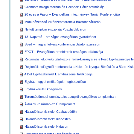
Grendorf-Balogh Melinda és Grendorf Péter ordinációja
20 éves a Fasor – Evangélikus Intézmények Tanári Konferenciája
Munkaévkezdő lelkészkonferencia Balatonszárszón
Nyitott templom éjszakája Pusztaföldváron
13. Napvető – országos evangélikus gyerektábor
Svéd – magyar lelkészkonferencia Balatonszárszón
EPOT – Evangélikus presbiterek országos találkozója
Regionális felügyelői találkozó a Tolna-Baranyai és a Pesti Egyházmegye f
Regionális felügyelői konferencia a Kelet- és Nyugat-Békési és a Bács-Ki
A Déli Egyházkerület I. egyházzenei találkozója
Egyházmegyei elnökségek megbeszélése
Egyházkerületi közgyűlés
Teremtésünnepi istentisztelet a zuglói evangélikus templomban
Áldozati vasárnap az Ótemplomért
Hálaadó istentisztelet Csabacsüdön
Hálaadó istentisztelet Kispesten
Hálaadó istentisztelet Hidason