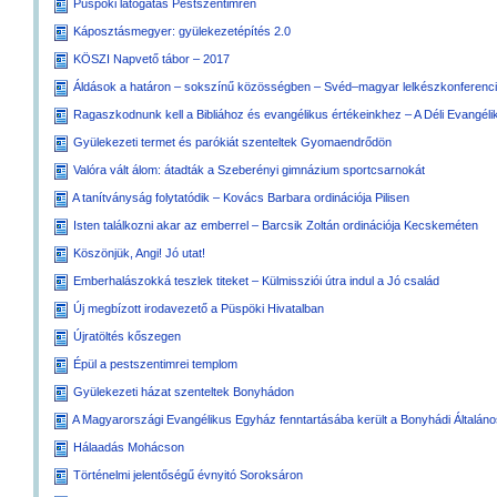
Püspöki látogatás Pestszentimrén
Káposztásmegyer: gyülekezetépítés 2.0
KÖSZI Napvető tábor – 2017
Áldások a határon – sokszínű közösségben – Svéd–magyar lelkészkonferenc
Ragaszkodnunk kell a Bibliához és evangélikus értékeinkhez – A Déli Evangél
Gyülekezeti termet és parókiát szenteltek Gyomaendrődön
Valóra vált álom: átadták a Szeberényi gimnázium sportcsarnokát
A tanítványság folytatódik – Kovács Barbara ordinációja Pilisen
Isten találkozni akar az emberrel – Barcsik Zoltán ordinációja Kecskeméten
Köszönjük, Angi! Jó utat!
Emberhalászokká teszlek titeket – Külmissziói útra indul a Jó család
Új megbízott irodavezető a Püspöki Hivatalban
Újratöltés kőszegen
Épül a pestszentimrei templom
Gyülekezeti házat szenteltek Bonyhádon
A Magyarországi Evangélikus Egyház fenntartásába került a Bonyhádi Általán
Hálaadás Mohácson
Történelmi jelentőségű évnyitó Soroksáron