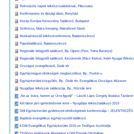
Rekreációs napok lelkészcsaládoknak, Piliscsaba
Konfirmandus és ifjúsági tábor, Bonyhád
Közép-Európai Keresztény Találkozó, Budapest
Szélrózsa, Mátra kemping, Mátrafüred-Sástó
Munkaévkezdő lelkészkonferencia, Balatonszárszó
Papnétalálkozó, Balatonszárszó
Regionális felügyelői találkozó, Bp. Újpest (Pest, Tolna-Baranya)
Regionális felügyelői találkozó, Kecskemét (Bács-Kiskun, Kelet-Nyugat Békés)
Országos evangélizáció, Deák tér
Egyházmegyei elnökségek megbeszélése, Bp., Puskin u.
Egyházkerületi közgyűlés, Bp., Deák tér, Evangélikus Országos Múzeum
Nyugdíjas lelkészek találkozója, Bp., Rózsák tere
„Ne az órára, hanem az Úrra figyelj!” – László Lajos Gergely iktatása Tázláron
Két lábon járó igehirdetésnek lenni – Nyugdíjas lelkésztalálkozó 2015
Déli Egyházkerület gyülekezeti elnökségeinek konferenciája – JELENTKEZ
Baptista-evangélikus egyházvezetői találkozó
A Déli Evangélikus Egyházkerület 2016-os Teológus ösztöndíja
Elsőéves teológusok látogatása a Déli Püspöki Hivatalban