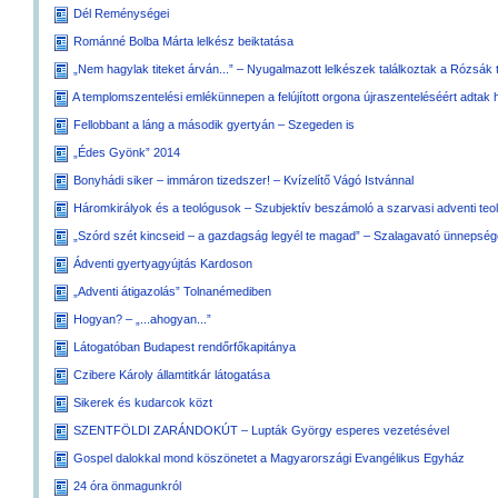
Dél Reménységei
Románné Bolba Márta lelkész beiktatása
„Nem hagylak titeket árván...” – Nyugalmazott lelkészek találkoztak a Rózsák 
A templomszentelési emlékünnepen a felújított orgona újraszenteléséért adtak 
Fellobbant a láng a második gyertyán – Szegeden is
„Édes Gyönk” 2014
Bonyhádi siker – immáron tizedszer! – Kvízelítő Vágó Istvánnal
Háromkirályok és a teológusok – Szubjektív beszámoló a szarvasi adventi teo
„Szórd szét kincseid – a gazdagság legyél te magad” – Szalagavató ünnepsége
Ádventi gyertyagyújtás Kardoson
„Adventi átigazolás” Tolnanémediben
Hogyan? – „...ahogyan...”
Látogatóban Budapest rendőrfőkapitánya
Czibere Károly államtitkár látogatása
Sikerek és kudarcok közt
SZENTFÖLDI ZARÁNDOKÚT – Lupták György esperes vezetésével
Gospel dalokkal mond köszönetet a Magyarországi Evangélikus Egyház
24 óra önmagunkról