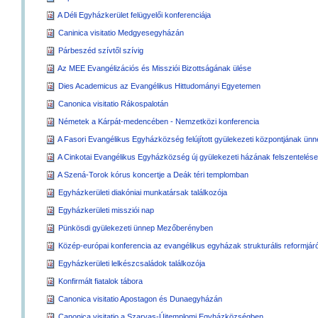
A Déli Egyházkerület felügyelői konferenciája
Caninica visitatio Medgyesegyházán
Párbeszéd szívtől szívig
Az MEE Evangélizációs és Missziói Bizottságának ülése
Dies Academicus az Evangélikus Hittudományi Egyetemen
Canonica visitatio Rákospalotán
Németek a Kárpát-medencében - Nemzetközi konferencia
A Fasori Evangélikus Egyházközség felújított gyülekezeti központjának ün
A Cinkotai Evangélikus Egyházközség új gyülekezeti házának felszentelés
A Szená-Torok kórus koncertje a Deák téri templomban
Egyházkerületi diakóniai munkatársak találkozója
Egyházkerületi missziói nap
Pünkösdi gyülekezeti ünnep Mezőberényben
Közép-európai konferencia az evangélikus egyházak strukturális reformjáró
Egyházkerületi lelkészcsaládok találkozója
Konfirmált fiatalok tábora
Canonica visitatio Apostagon és Dunaegyházán
Canonica visitatio a Szarvas-Újtemplomi Egyházközségben