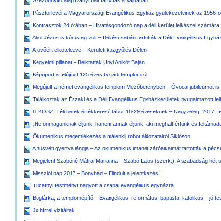
Szezonnyitó alapítványi bált tartottak a Vajdában
Pásztorlevél a Magyarországi Evangélikus Egyház gyülekezeteinek az 1956-o
Kontrasztok 24 órában – Hivatásgondozó nap a déli kerület lelkészei számára
Ahol Jézus is kórustag volt – Békéscsabán tartották a Déli Evangélikus Egyház
A jövőért elkötelezve – Kerületi közgyűlés Délen
Kegyelmi pillanat – Beiktatták Unyi Anikót Baján
Képriport a felújított 125 éves borjádi templomról
Megújult a német evangélikus templom Mezőberényben – Óvodai jubileumot is
Találkoztak az Északi és a Déli Evangélikus Egyházkerületek nyugalmazott lel
8. KÖSZI Téli berek értékkereső tábor 18-29 éveseknek – Nagyveleg, 2017. fe
„Ne önmagunknak éljünk, hanem annak éljünk, aki meghalt értünk és feltámado
Ökumenikus megemlékezés a málenkij robot áldozatairól Siklóson
A húsvéti gyertya lángja – Az ökumenikus imahét záróalkalmát tartották a pé
Megjelent Szabóné Mátrai Marianna – Szabó Lajos (szerk.): A szabadság hét s
Missziói nap 2017 – Bonyhád – Elindult a jelentkezés!
Tucatnyi festményt hagyott a csabai evangélikus egyházra
Boglárka, a templomépítő – Evangélikus, református, baptista, katolikus – jó te
Jó hírrel vizitáltak