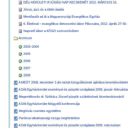
DÉLI KERÜLETI IFJÚSÁGI NAP KECSKEMÉT 2012. MÁRCIUS 10.
Jézus, jazz és a többi ráadás
Mentőautót ad át a Magyarországi Evangélikus Egyház
6. Életfonal – evangélikus életvezetési tábor Piliscsaba, 2012. április 27-30.
Napvető tábor a KÖSZI szervezésében
Archívum
2003–2004
2005
2006
2007
2008
A MEÖT 2008. december 1-jén tartott közgyűlésének ajánlása teremtésvédelm
A Déli Egyházkerület eseményei és püspöki szolgálatai 2009. január–februárb
Megemlékezés dr. Székács József püspök születésének bicentenáriumáról
A Déli Egyházkerület felügyelői konferencája
Meghívás csendes együttlétre
Parókusi alkalmassági vizsga meghirdetése
A Déli Egyházkerület eseményei és püspöki szolgálatai 2009. márciusban