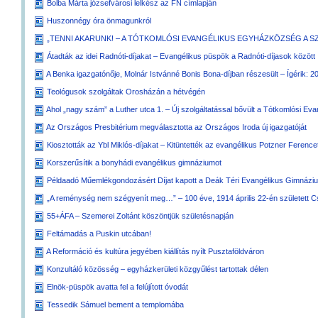
Bolba Márta józsefvárosi lelkész az FN címlapján
Huszonnégy óra önmagunkról
„TENNI AKARUNK! – A TÓTKOMLÓSI EVANGÉLIKUS EGYHÁZKÖZSÉG A 
Átadták az idei Radnóti-díjakat – Evangélikus püspök a Radnóti-díjasok között
A Benka igazgatónője, Molnár Istvánné Bonis Bona-díjban részesült – Ígérik: 20
Teológusok szolgáltak Orosházán a hétvégén
Ahol „nagy szám” a Luther utca 1. – Új szolgáltatással bővült a Tótkomlósi Ev
Az Országos Presbitérium megválasztotta az Országos Iroda új igazgatóját
Kiosztották az Ybl Miklós-díjakat – Kitüntették az evangélikus Potzner Ferencet
Korszerűsítik a bonyhádi evangélikus gimnáziumot
Példaadó Műemlékgondozásért Díjat kapott a Deák Téri Evangélikus Gimnázi
„A reménység nem szégyenít meg…” – 100 éve, 1914 április 22-én született Cs
55+ÁFA – Szemerei Zoltánt köszöntjük születésnapján
Feltámadás a Puskin utcában!
A Reformáció és kultúra jegyében kiállítás nyílt Pusztaföldváron
Konzultáló közösség – egyházkerületi közgyűlést tartottak délen
Elnök-püspök avatta fel a felújított óvodát
Tessedik Sámuel bement a templomába