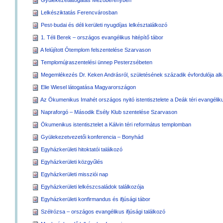
Gyülekezetlátogatás Mezőberényben
Lelkésziktatás Ferencvárosban
Pest-budai és déli kerületi nyugdíjas lelkésztalálkozó
1. Téli Berek – országos evangélikus hitépítő tábor
A felújított Ótemplom felszentelése Szarvason
Templomújraszentelési ünnep Pesterzsébeten
Megemlékezés Dr. Keken Andrásról, születésének századik évfordulója al
Elie Wiesel látogatása Magyarországon
Az Ökumenikus Imahét országos nyitó istentisztelete a Deák téri evangéli
Napraforgó – Második Esély Klub szentelése Szarvason
Ökumenikus istentisztelet a Kálvin téri református templomban
Gyülekezetvezetői konferencia – Bonyhád
Egyházkerületi hitoktatói találkozó
Egyházkerületi közgyűlés
Egyházkerületi missziói nap
Egyházkerületi lelkészcsaládok találkozója
Egyházkerületi konfirmandus és ifjúsági tábor
Szélrózsa – országos evangélikus ifjúsági találkozó