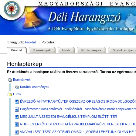
Személyes
Bekezdések
Tovább
eszközök
a
tartalomhoz
|
Ugrás
a
navigációhoz
→
Itt vagyunk:
Főoldal
Portletek
Főoldal
Események
Hírek
Közlemények
Díjaink – díjazo
Honlaptérkép
Ez áttekintés a honlapon található összes tartalomról. Tartsa az egérmutat
Események
Korábbi események
Hírek
ÉVKEZDŐ ÁHÍTATRA GYŰLTEK ÖSSZE AZ ORSZÁGOS IRODA DOLGOZÓI
Polgármesteri köszöntőlevél Felsőnánáról – videófelvétel a karácsonyi koncert
MEGÚJULT A SZEGEDI EVANGÉLIKUS TEMPLOM ELŐTTI TÉR
A HIT- ÉS ERKÖLCSTAN OKTATÁS PROBLÉMAKÖRÉRE KERESTÉK A LEH
ANGYALI SEGÍTSÉG AZ ÓTEMPLOMBÓL: „SOSEM LEHETÜNK OLYAN HELY