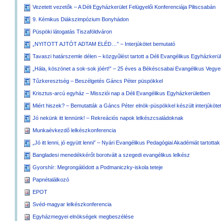
Vezetett vezetők – A Déli Egyházkerület Felügyelői Konferenciája Piliscsabán
9. Kémikus Diákszimpózium Bonyhádon
Püspöki látogatás Tiszaföldváron
„NYITOTT AJTÓT ADTAM ELÉD…” – Interjúkötet bemutató
Tavaszi határszemle délen – közgyűlést tartott a Déli Evangélikus Egyházkerül
„Hála, köszönet a sok-sok jóért!” – 25 éves a Békéscsabai Evangélikus Vegy
Tűzkeresztség – Beszélgetés Gáncs Péter püspökkel
Krisztus-arcú egyház – Missziói nap a Déli Evangélikus Egyházkerületben
Miért hiszek? – Bemutatták a Gáncs Péter elnök-püspökkel készült interjúköte
Jó nekünk itt lennünk! – Rekreációs napok lelkészcsaládoknak
Munkaévkezdő lelkészkonferencia
„Jó itt lenni, jó együtt lenni” – Nyári Evangélikus Pedagógiai Akadémiát tartotta
Bangladesi menedékkérőt borotvált a szegedi evangélikus lelkész
Gyorshír: Megrongálódott a Podmaniczky-iskola teteje
Papnétalálkozó
EPOT
Svéd-magyar lelkészkonferencia
Egyházmegyei elnökségek megbeszélése