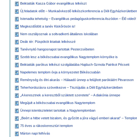
Beiktatták Kasza Gábor evangélikus lelkészt
Új feladatok előtt – Munkaévkezdő lelkészkonferencia a Déli Egyházkerületbe
Istenadta tehetség – Evangélikus pedagóguskonferencia Aszódon – Élő videó!
Megkezdődött a tanév Kiskőrösön is!
Nem osztályoznak a soltvadkerti általános iskolában
Deák tér: Püspököt iktattak lelkésszé
Tanévnyitó hangosnapot tartottak Pesterzsébeten
Szebb lesz a békéscsabai evangélikus Nagytemplom környéke is
Beiktatták parókus lelkészi szolgálatába Hajduch-Szmola Patrikot Pécsett
Napelemes templom óvja a környezetet Békéscsabán
Reménység és élni akarás – Hálaadó ünnep a felújított parókiáért Pitvaroson
Teherhordozásra szövetkezve – Tisztújulás a Déli Egyházkerületben
„A keresztnek a keresztből született szeretete” – A diakónia ünnepe
Megújult a békéscsabai evangélikus Nagytemplom
Ünnepi istentiszteletet tartottak a Nagytemplomban
„Beért a hitbe vetett bizalom, és győzött a jóra vágyó emberi akarat” – Templo
75 éves a rákoskeresztúri templom
Márton napi felhívás