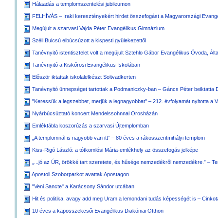
Hálaadás a templomszentelési jubileumon
FELHÍVÁS – Iraki keresztényekért hirdet összefogást a Magyarországi Evan
Megújult a szarvasi Vajda Péter Evangélikus Gimnázium
Széll Bulcsú elbúcsúzott a kispesti gyülekezettől
Tanévnyitó istentisztelet volt a megújult Sztehlo Gábor Evangélikus Óvoda, Ál
Tanévnyitó a Kiskőrösi Evangélikus Iskolában
Először iktattak iskolalelkészt Soltvadkerten
Tanévnyitó ünnepséget tartottak a Podmaniczky-ban – Gáncs Péter beiktatta D
"Keressük a legszebbet, merjük a legnagyobbat" – 212. évfolyamát nyitotta a
Nyárbúcsúztató koncert Mendelssohnnal Orosházán
Emléktábla koszorúzás a szarvasi Újtemplomban
„A templomnál is nagyobb van itt” – 80 éves a rákosszentmihályi templom
Kiss-Rigó László: a tótkomlósi Mária-emlékhely az összefogás jelképe
„...jó az ÚR, örökké tart szeretete, és hűsége nemzedékről nemzedékre.” – T
Apostoli Szoborparkot avattak Apostagon
"Veni Sancte" a Karácsony Sándor utcában
Hit és politika, avagy add meg Uram a lemondani tudás képességét is – Cinkot
10 éves a kaposszekcsői Evangélikus Diakóniai Otthon