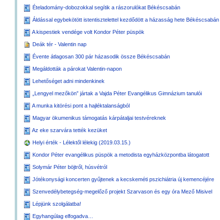
Ételadomány-dobozokkal segítik a rászorulókat Békéscsabán
Áldással egybekötött istentisztelettel kezdődött a házasság hete Békéscsabán
A kispestiek vendége volt Kondor Péter püspök
Deák tér - Valentin nap
Évente átlagosan 300 pár házasodik össze Békéscsabán
Megáldották a párokat Valentin-napon
Lehetőséget adni mindenkinek
„Lengyel mezőkön” jártak a Vajda Péter Evangélikus Gimnázium tanulói
A munka kitörési pont a hajléktalanságból
Magyar ökumenikus támogatás kárpátaljai testvéreknek
Az eke szarvára tették kezüket
Helyi érték - Lélektől lélekig (2019.03.15.)
Kondor Péter evangélikus püspök a metodista egyházközpontba látogatott
Solymár Péter böjtről, húsvétról
Jótékonysági koncerten gyűjtenek a kecskeméti pszichiátria új kemencéjére
Szenvedélybetegség-megelőző projekt Szarvason és egy óra Mező Misivel
Lépjünk szolgálatba!
Egyhangúlag elfogadva…