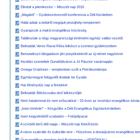
Elindult a jelentkezés! – Missziói nap 2016
„Magától” – Gyülekezetvezetői konferencia a Déli Kerületben
Hálát adtak a belülről megújult pestújhelyi templomért
Gyarapszik a makói evangélikus közösség
Találkoztak a négy magyarországi történelmi egyház vallási vezetői
Beiktatták Veres-Ravai Réka lelkészt a szentesi gyülekezetben
Bemutatkozó látogatáson járt püspökeinknél az új német nagykövet
Kisoltárt szenteltek Dunaföldváron a Jó Pásztor vasárnapján
Omega Oratórium – templomban szólt a Petróleumlámpa
Egyházmegyei felügyelőt iktattak be Gyulán
Hat élménydús nap a finnekkel
Beiktatták Békéscsaba első lelkésznőjét
Nem hatalommal és nem erőszakkal – 20 éves az orosházi evangélikus iskola
„Isten történik!” – Közgyűlés a Déli Evangélikus Egyházkerületben
Isten kegyelméből szabadon – Fotópályazat
A szívbéli derű déli napja – Missziói nap Kiskőrösön
A város szakrális és kulturális tere – Húszéves a dunaújvárosi evangélikus t
Új evangélikus templom épül Budapesten – VIDEÓKKAL!