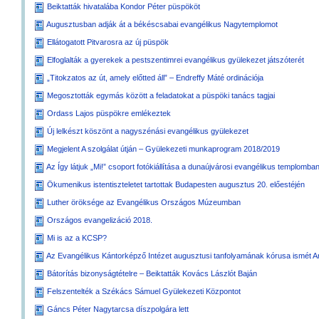
Beiktatták hivatalába Kondor Péter püspököt
Augusztusban adják át a békéscsabai evangélikus Nagytemplomot
Ellátogatott Pitvarosra az új püspök
Elfoglalták a gyerekek a pestszentimrei evangélikus gyülekezet játszóterét
„Titokzatos az út, amely előtted áll” – Endreffy Máté ordinációja
Megosztották egymás között a feladatokat a püspöki tanács tagjai
Ordass Lajos püspökre emlékeztek
Új lelkészt köszönt a nagyszénási evangélikus gyülekezet
Megjelent A szolgálat útján – Gyülekezeti munkaprogram 2018/2019
Az Így látjuk „Mi!” csoport fotókiállítása a dunaújvárosi evangélikus templomba
Ökumenikus istentiszteletet tartottak Budapesten augusztus 20. előestéjén
Luther öröksége az Evangélikus Országos Múzeumban
Országos evangelizáció 2018.
Mi is az a KCSP?
Az Evangélikus Kántorképző Intézet augusztusi tanfolyamának kórusa ismét An
Bátorítás bizonyságtételre – Beiktatták Kovács Lászlót Baján
Felszentelték a Székács Sámuel Gyülekezeti Központot
Gáncs Péter Nagytarcsa díszpolgára lett