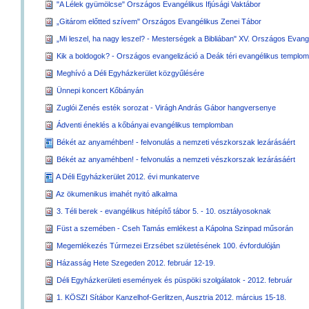
"A Lélek gyümölcse" Országos Evangélikus Ifjúsági Vaktábor
„Gitárom előtted szívem" Országos Evangélikus Zenei Tábor
„Mi leszel, ha nagy leszel? - Mesterségek a Bibliában" XV. Országos Eva
Kik a boldogok? - Országos evangelizáció a Deák téri evangélikus templo
Meghívó a Déli Egyházkerület közgyűlésére
Ünnepi koncert Kőbányán
Zuglói Zenés esték sorozat - Virágh András Gábor hangversenye
Ádventi éneklés a kőbányai evangélikus templomban
Békét az anyaméhben! - felvonulás a nemzeti vészkorszak lezárásáért
Békét az anyaméhben! - felvonulás a nemzeti vészkorszak lezárásáért
A Déli Egyházkerület 2012. évi munkaterve
Az ökumenikus imahét nyitó alkalma
3. Téli berek - evangélikus hitépítő tábor 5. - 10. osztályosoknak
Füst a szemében - Cseh Tamás emlékest a Kápolna Szinpad műsorán
Megemlékezés Túrmezei Erzsébet születésének 100. évfordulóján
Házasság Hete Szegeden 2012. február 12-19.
Déli Egyházkerületi események és püspöki szolgálatok - 2012. február
1. KÖSZI Sítábor Kanzelhof-Gerlitzen, Ausztria 2012. március 15-18.