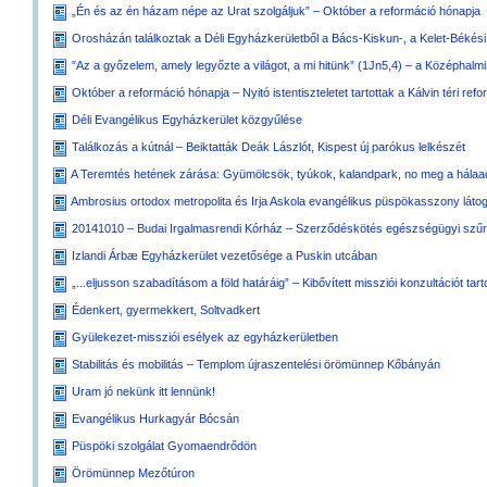
„Én és az én házam népe az Urat szolgáljuk” – Október a reformáció hónapja
Orosházán találkoztak a Déli Egyházkerületből a Bács-Kiskun-, a Kelet-Békés
”Az a győzelem, amely legyőzte a világot, a mi hitünk” (1Jn5,4) – a Középhal
Október a reformáció hónapja – Nyitó istentiszteletet tartottak a Kálvin téri r
Déli Evangélikus Egyházkerület közgyűlése
Találkozás a kútnál – Beiktatták Deák Lászlót, Kispest új parókus lelkészét
A Teremtés hetének zárása: Gyümölcsök, tyúkok, kalandpark, no meg a hálaa
Ambrosius ortodox metropolita és Irja Askola evangélikus püspökasszony láto
20141010 – Budai Irgalmasrendi Kórház – Szerződéskötés egészségügyi szűrő
Izlandi Árbæ Egyházkerület vezetősége a Puskin utcában
„...eljusson szabadításom a föld határáig” – Kibővített missziói konzultációt tar
Édenkert, gyermekkert, Soltvadkert
Gyülekezet-missziói esélyek az egyházkerületben
Stabilitás és mobilitás – Templom újraszentelési örömünnep Kőbányán
Uram jó nekünk itt lennünk!
Evangélikus Hurkagyár Bócsán
Püspöki szolgálat Gyomaendrődön
Örömünnep Mezőtúron