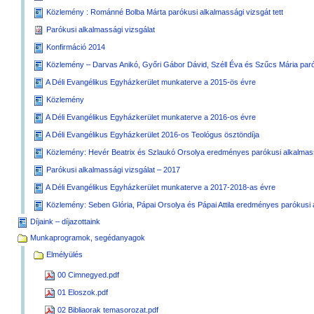
Közlemény : Románné Bolba Márta parókusi alkalmassági vizsgát tett
Parókusi alkalmassági vizsgálat
Konfirmáció 2014
Közlemény – Darvas Anikó, Győri Gábor Dávid, Széll Éva és Szűcs Mária parók
A Déli Evangélikus Egyházkerület munkaterve a 2015-ös évre
Közlemény
A Déli Evangélikus Egyházkerület munkaterve a 2016-os évre
A Déli Evangélikus Egyházkerület 2016-os Teológus ösztöndíja
Közlemény: Hevér Beatrix és Szlaukó Orsolya eredményes parókusi alkalmassá
Parókusi alkalmassági vizsgálat – 2017
A Déli Evangélikus Egyházkerület munkaterve a 2017-2018-as évre
Közlemény: Seben Glória, Pápai Orsolya és Pápai Attila eredményes parókusi a
Díjaink – díjazottaink
Munkaprogramok, segédanyagok
Elmélyülés
00 Cimnegyed.pdf
01 Eloszok.pdf
02 Bibliaorak temasorozat.pdf