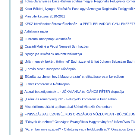
Tolna-Baranyai és Bács-Kiskun egyházmegyei Regionális Felügyelői Konfe
Kelet-Békési, Nyugat-Békési és Pesti egyházmegye Regionális Felügyelői 
Presbiterképzés 2010-2011
KÉSZ kérdéseket ébresztő színház - a PESTI BELVÁROSI GYÜLEKEZ
A diakónia napja
Jubileumi ünnepnap Orosházán
Családi Matiné a Pécsi Nemzeti Színházban
Nyugdíjas lelkészek adventi találkozója
„Már megyek békén, örömmel” Egyházzenei áhítat Johann Sebastian Bach 
„Tamás Mise" Budapest-Kőbányán
Előadás az „Innen hová Magyrország" c. előadássorozat keretében
Luther konferencia Révfülöpön
Asztali beszélgetések... - JÓKAI ANNA és GÁNCS PÉTER disputája
„Erőnk és reménységünk" - Felügyelői konferencia Piliscsabán
Missziói konzultáció a piliscsabai Béthel Missziói Otthonban
FINISSZÁZS AZ EVANGÉLIKUS ORSZÁGOS MÚZEUMBAN - BÚCSÚZUNK 
"Fények és színek" Országos Evangélikus Hagyományörző Kézműves Tá
"Az ember mire szabad? - Oldottság vagy feloldozottság?" Országos Evangé