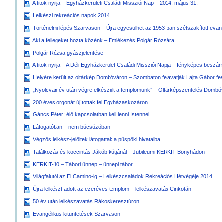
A titok nyitja – Egyházkerületi Családi Missziói Nap – 2014. május 31.
Lelkészi rekreációs napok 2014
Történelmi lépés Szarvason – Újra egyesülhet az 1953-ban szétszakított evan
Aki a fellegeket hozta közénk – Emlékezés Polgár Rózsára
Polgár Rózsa gyászjelentése
A titok nyitja – A Déli Egyházkerület Családi Missziói Napja – fényképes besz
Helyére került az oltárkép Dombóváron – Szombaton felavatják Lajta Gábor f
„Nyolcvan év után végre elkészült a templomunk” – Oltárképszentelés Dombó
200 éves orgonát újítottak fel Egyházaskozáron
Gáncs Péter: élő kapcsolatban kell lenni Istennel
Látogatóban – nem búcsúzóban
Végzős lelkész-jelöltek látogattak a püspöki hivatalba
Találkozás és koccintás Jákób kútjánál – Jubileumi KERKIT Bonyhádon
KERKIT-10 – Tábori ünnep – ünnepi tábor
Világfalutól az El Camino-ig – Lelkészcsaládok Rekreációs Hétvégéje 2014
Újra lelkészt adott az ezeréves templom – lelkészavatás Cinkotán
50 év után lelkészavatás Rákoskeresztúron
Evangélikus kitüntetések Szarvason