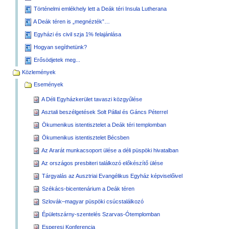
Történelmi emlékhely lett a Deák téri Insula Lutherana
A Deák téren is „megnézték”…
Egyházi és civil szja 1% felajánlása
Hogyan segíthetünk?
Erősödjetek meg...
Közlemények
Események
A Déli Egyházkerület tavaszi közgyűlése
Asztali beszélgetések Solt Pállal és Gáncs Péterrel
Ökumenikus istentisztelet a Deák téri templomban
Ökumenikus istentisztelet Bécsben
Az Ararát munkacsoport ülése a déli püspöki hivatalban
Az országos presbiteri találkozó előkészítő ülése
Tárgyalás az Ausztriai Evangélikus Egyház képviselőivel
Székács-bicentenárium a Deák téren
Szlovák–magyar püspöki csúcstalálkozó
Épületszárny-szentelés Szarvas-Ótemplomban
Esperesi Konferencia