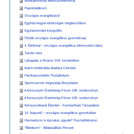
Munkaévkezdő lelkészkonferencia
Papnétalálkozó
Országos evangélizáció
Egyházmegyei elnökségek megbeszélése
Egyházkerületi közgyűlés
Ötödik országos evangélikus gyermeknap
4. Életfonal – országos evangélikus életvezetési tábor
Tamás mise
Látogatás a főváros XVII. kerületében
Aulich-emléktábla átadása Cinkotán
Parókiaszentelés Pestújhelyen
Sportcsarnok megnyitója Bonyhádon
A Keresztyén Értelmiségi Fórum 198. rendezvénye
A Keresztyén Értelmiségi Fórum 199. rendezvénye
Környezetbarát Életvitel – Fenntartható Társadalom
14. Napvető – országos evangélikus gyerektábor
Harmadszor is éjszakai „ügyelet” Pusztaföldváron
"Bibelturm" - Bibliakiállítás Pécsett